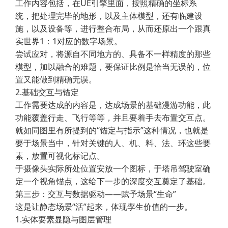
工作内容包括，在UE引擎里面，按照精确的坐标系
统，把处理完毕的地形，以及主体模型，还有临建设
施，以及设备等，进行整合布局，从而还原出一个跟真
实世界1：1对应的数字场景。
尝试应对，将源自不同地方的、具备不一样精度的那些
模型，加以融合的难题，要保证比例是恰当无误的，位
置又能做到精确无误。
2.基础交互与锚定
工作需要达成的内容是，达成场景的基础漫游功能，此
功能覆盖行走、飞行等等，并且要着手去布置交互点。
就如同图里有所提到的“锚定与指示”这种情况，也就是
要于场景当中，针对关键的人、机、料、法、环这些要
素，放置可视化标记点。
于摄像头实际所处位置安放一个图标，于塔吊驾驶室确
定一个视角锚点，这给下一步的深度交互奠定了基础。
第三步：交互与数据驱动——赋予场景“生命”
这是让静态场景“活”起来，体现孪生价值的一步。
1.实体要素显隐与图层管理